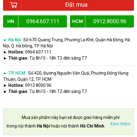
Đặt mua
0964.607.111
0912.8000.96
HN
HCM
► Hà Nội
:
Số 670 Quang Trung, Phường La Khê, Quận Hà Đông, Hà
Nội, Q. Hà Đông, TP. Hà Nội
► Hotline:
0964.607.111
► Thời gian:
Từ 8h15 - 18h T2 đến sáng T7
► TP HCM
:
Số 420, Đường Nguyễn Văn Quá, Phường Đông Hưng
Thuận, Quận 12, TP. HCM
► Hotline:
0912.8000.96
► Thời gian:
Từ 8h15 - 18h T2 đến sáng T7
Mua sản phẩm này bạn sẽ được giao hàng miễn phí
Xem thêm
trong nội thành
Hà Nội
hoặc nội thành
Hồ Chí Minh
.