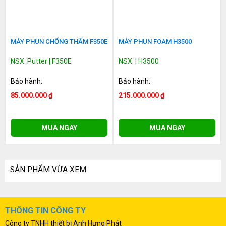
MÁY PHUN CHỐNG THẤM F350E
MÁY PHUN FOAM H3500
NSX: Putter | F350E
NSX: | H3500
Bảo hành:
Bảo hành:
85.000.000 ₫
215.000.000 ₫
MUA NGAY
MUA NGAY
SẢN PHẨM VỪA XEM
THÔNG TIN CÔNG TY
Công ty TNHH thiết bị Anh Hưng Phát