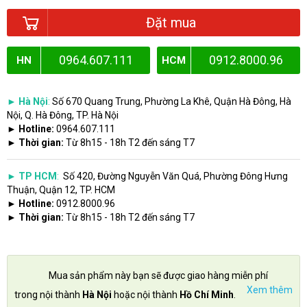
Đặt mua
0964.607.111
0912.8000.96
HN
HCM
► Hà Nội
:
Số 670 Quang Trung, Phường La Khê, Quận Hà Đông, Hà
Nội, Q. Hà Đông, TP. Hà Nội
► Hotline:
0964.607.111
► Thời gian:
Từ 8h15 - 18h T2 đến sáng T7
► TP HCM
:
Số 420, Đường Nguyễn Văn Quá, Phường Đông Hưng
Thuận, Quận 12, TP. HCM
► Hotline:
0912.8000.96
► Thời gian:
Từ 8h15 - 18h T2 đến sáng T7
Mua sản phẩm này bạn sẽ được giao hàng miễn phí
Xem thêm
trong nội thành
Hà Nội
hoặc nội thành
Hồ Chí Minh
.