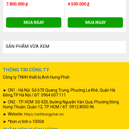
7.800.000 ₫
4.500.000 ₫
MUA NGAY
MUA NGAY
SẢN PHẨM VỪA XEM
THÔNG TIN CÔNG TY
Công ty TNHH thiết bị Anh Hưng Phát
► CN1 - Hà Nội: Số 670 Quang Trung, Phường La Khê, Quận Hà
Đông,TP Hà Nội / ĐT: 0964.607.111
► CN2 - TP. HCM: Số 420, Đường Nguyễn Văn Quá, Phường Đông
Hưng Thuận, Quận 12, TP. HCM / ĐT: 0912.8000.96
► Website:
https://anhhungphat.vn/
► *Đơn vị tính x 1000đ