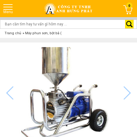
0
Trang chủ
»
Máy phun sơn, bột bả (Màng rung)