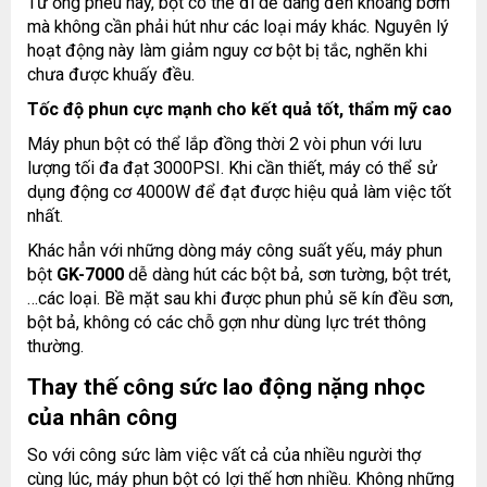
Từ ống phễu này, bột có thể đi dễ dàng đến khoang bơm
mà không cần phải hút như các loại máy khác. Nguyên lý
hoạt động này làm giảm nguy cơ bột bị tắc, nghẽn khi
chưa được khuấy đều.
Tốc độ phun cực mạnh cho kết quả tốt, thẩm mỹ cao
Máy phun bột có thể lắp đồng thời 2 vòi phun với lưu
lượng tối đa đạt 3000PSI. Khi cần thiết, máy có thể sử
dụng động cơ 4000W để đạt được hiệu quả làm việc tốt
nhất.
Khác hẳn với những dòng máy công suất yếu, máy phun
bột
GK-7000
dễ dàng hút các bột bả, sơn tường, bột trét,
…các loại. Bề mặt sau khi được phun phủ sẽ kín đều sơn,
bột bả, không có các chỗ gợn như dùng lực trét thông
thường.
Thay thế công sức lao động nặng nhọc
của nhân công
So với công sức làm việc vất cả của nhiều người thợ
cùng lúc, máy phun bột có lợi thế hơn nhiều. Không những