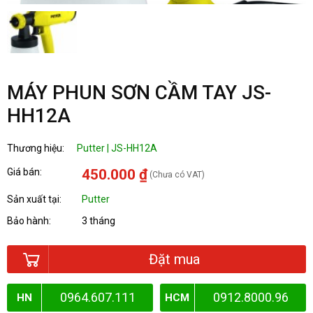
MÁY PHUN SƠN CẦM TAY JS-
HH12A
Thương hiệu:
Putter | JS-HH12A
Giá bán:
450.000 ₫
(Chưa có VAT)
Sản xuất tại:
Putter
Bảo hành:
3 tháng
Đặt mua
0964.607.111
0912.8000.96
HN
HCM